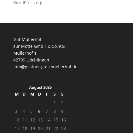
WordPress.org
Gut Müllerhof
zur Motte GmbH & Co. KG
Müllerhof 1
42799 Leichlingen
info@gestuet-gut-muellerhof.de
August 2026
M
D
M
D
F
S
S
1
2
3
4
5
6
7
8
9
10
11
12
13
14
15
16
17
18
19
20
21
22
23