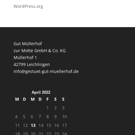
WordPress.org
Gut Müllerhof
zur Motte GmbH & Co. KG
Müllerhof 1
42799 Leichlingen
info@gestuet-gut-muellerhof.de
April 2022
M
D
M
D
F
S
S
1
2
3
4
5
6
7
8
9
10
11
12
13
14
15
16
17
18
19
20
21
22
23
24