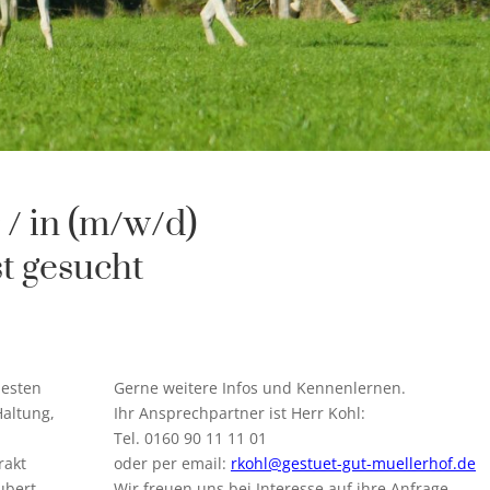
r / in (m/w/d)
st gesucht
besten
Gerne weitere Infos und Kennenlernen.
Haltung,
Ihr
Ansprechpartner ist Herr Kohl:
Tel. 0160 90 11 11 01
rakt
oder per email:
rkohl@gestuet-gut-muellerhof.de
ubert
Wir freuen uns bei Interesse auf ihre Anfrage.