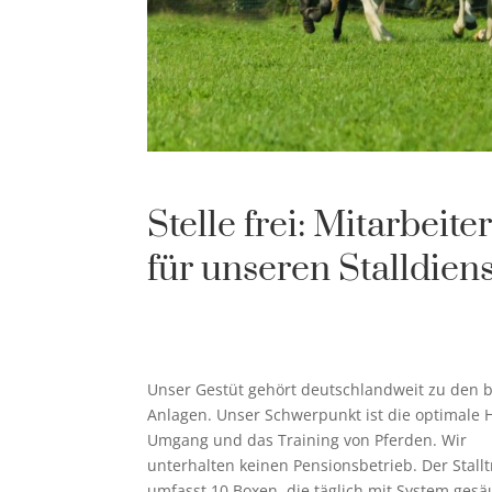
Stelle frei: Mitarbeite
für unseren Stalldien
Unser Gestüt gehört deutschlandweit zu den 
Anlagen. Unser Schwerpunkt ist die optimale 
Umgang und das Training von Pferden. Wir
unterhalten keinen Pensionsbetrieb. Der Stallt
umfasst 10 Boxen, die täglich mit System gesä