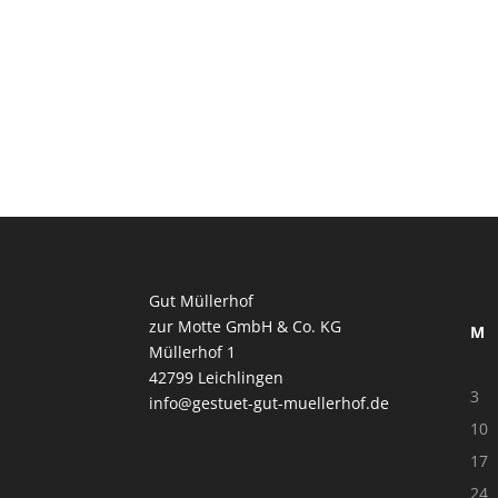
Gut Müllerhof
zur Motte GmbH & Co. KG
M
Müllerhof 1
42799 Leichlingen
3
info@gestuet-gut-muellerhof.de
10
17
24