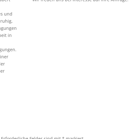
les und
 ruhig,
ingungen
eit in
ngungen.
einer
der
der
Erforderliche Felder sind mit
*
markiert